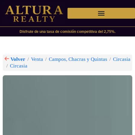
Disfrute de una tasa de comisión competitiva del 2,75%.
Volver
Venta
Campos, Chacras y Quintas
Circasia
Circasia