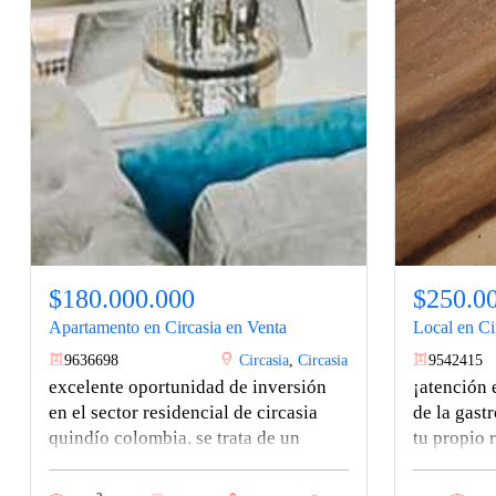
$180.000.000
$250.0
Apartamento en Circasia en Venta
Local en Ci
9636698
Circasia
,
Circasia
9542415
excelente oportunidad de inversión
¡atención
en el sector residencial de circasia
de la gast
quindío colombia. se trata de un
tu propio 
hermoso apartamento ubicado en una
auténtico y
de las mejores zonas de la ciudad,
oportunida