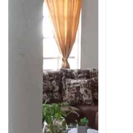
funcionalidad.otra gran ventaja de
tradiciona
este apartamento es que cuenta con
inmejorabl
acceso garaje comunitario ( solo para
principal 
propietarios), para que puedas
flujo cons
estacionar tu vehículo de manera
visibilida
segura y protegida. además, permite
conocida p
mascotas, para que tu mejor amigo de
su fuerte a
cuatro patas también sea parte de tu
añade un v
hogar.en su interior, encontrarás una
establecim
cocina tipo americana, perfecta para
inteligent
compartir en familia o con amigos
un restaur
mientras cocinas deliciosos platillos.
potencial 
también cuenta con baño auxiliar,
¡no dejes p
armarios empotrados en todas las
te invitam
habitaciones, pisos de
el potencia
cerámica/mármol y zona de
contáctan
lavandería.este apartamento también
informació
está equipado con servicios básicos
próximo éx
como electricidad, agua y gas
espera!pu
domiciliario, así como con internet y
informació