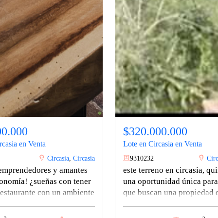
00.000
$320.000.000
rcasia en Venta
Lote en Circasia en Venta
Circasia
,
Circasia
9310232
Circ
 emprendedores y amantes
este terreno en circasia, qu
ronomía! ¿sueñas con tener
una oportunidad única para
restaurante con un ambiente
que buscan una propiedad 
 clientela fiel? ¡esta es tu
ubicación idílica y con un 
d de adquirir un hermoso
potencial. con un área de 