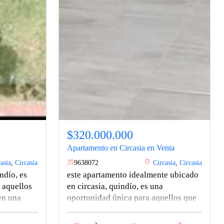
$320.000.000
Apartamento en Circasia en Venta
asia
,
Circasia
9638072
Circasia
,
Circasia
indío, es
este apartamento idealmente ubicado
 aquellos
en circasia, quindío, es una
en una
oportunidad única para aquellos que
gran
buscan vivir en una zona tranquila y
2200 metros
llena de naturaleza en el corazón de