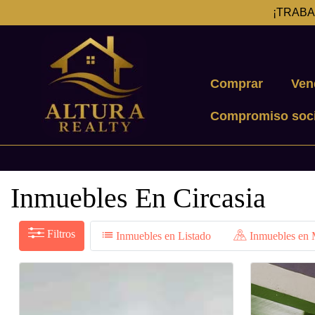
¡TRABA
Comprar
Ven
Compromiso soci
Inmuebles En Circasia
Filtros
Inmuebles en Listado
Inmuebles en