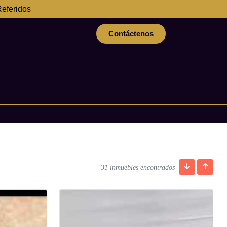
eferidos
Contáctenos
31 inmuebles encontrados