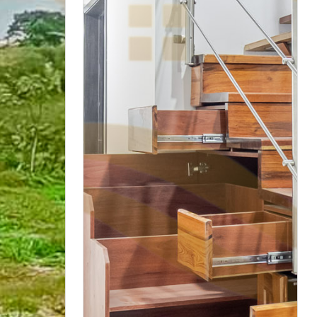
tos, una
baños tienen acabados de calidad y se
aquellos
encuentran en excelentes
escansar y
condiciones. además, el apartamento
la
tiene agua, electricidad, gas
cuenta con
domiciliario y un hermoso suelo de
facilita su
cerámica/mármol que le da un toque
n
elegante y moderno.también cuenta
 épocas
con una zona de lavandería que
ja
facilita la rutina diaria y una cocina
n río o
tipo americano, que permite la
ue aún más
interacción mientras se preparan
disfrutar
deliciosos platillos. este inmueble
a
también es perfecto para aquellos que
iene
buscan una fuente adicional de
 terreno
ingresos, ya que se permite el
vo para el
hospedaje turístico y cuenta con
 cuenta
internet de alta velocidad. además, ha
a y este
sido reformado, lo que le da un
incipales
aspecto más moderno y
erte en
actualizado.este apartamento se