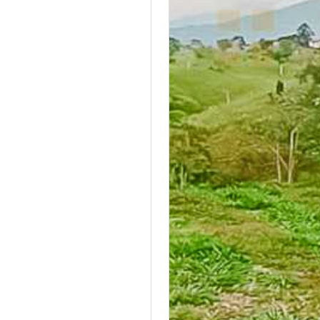
l.la ubicación es
comodidades en pocos minu
e: a un paso de la plaza
combinación perfecta para 
de circasia, garantizando un
que buscan un lugar para d
tante de clientes y una
desconectar del ajetreo de 
d excepcional. la zona es
ciudad.el terreno también 
or su ambiente vibrante y
acceso pavimentado, lo que 
tractivo cultural, lo que
llegada y te asegura un bue
alor significativo a este
mantenimiento en todas las
iento. es una inversión
del año. además, una venta
e para aquellos que buscan
adicional es su cercanía a u
ante con encanto y un gran
arroyo, lo que le da un toq
en una comunidad activa.
especial y relajante. poder 
asar esta joya en circasia!
de la naturaleza en tu propi
os a descubrir el encanto y
propiedad es algo que no t
l de este restaurante.
precio.la ubicación de este
os hoy mismo para más
también lo hace muy atracti
n y agenda tu visita. ¡tu
turismo. la zona de quindío
ito gastronómico te
con una gran oferta turístic
ede encontrar más
terreno está cerca de las pr
n en el sitio web de altura
atracciones, lo que lo convi