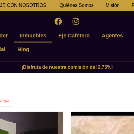
JE CON NOSOTROS!
Quiénes Somos
Misión
R
der
Inmuebles
Eje Cafetero
Agentes
al
Blog
¡Disfruta de nuestra comisión del 2,75%!
 Mapa